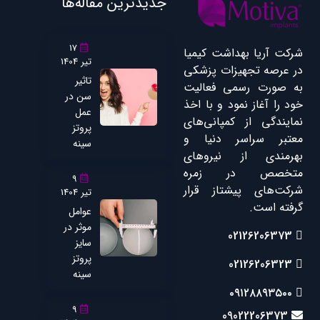
جدیدترین مقاله‌ها
17
شرکت آریا بهداشت کیمیا
تیر 1404
در عرصه تجهیزات پزشکی
تاثیر
به صورت رسمی فعالیت
سن در
خود را آغاز نمود و با اخذ
عمل
نمایندگی از کمپانی‌های
پروتز
معتبر سراسر دنیا و
سینه
بهرمندی از نیرو‌های
متخصص در زمره
9
شرکت‌های پیشتاز قرار
تیر 1404
گرفته است.
عوامل
موثر در
02126206373
سایز
پروتز
02126206323
سینه
۰۹۱۲۸۸۹۳۵۰۰
9
09022206373